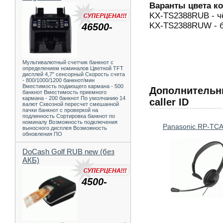
Варанты цвета к
KX-TS2388RUB - ч
KX-TS2388RUW - 
46500-
Мультивалютный счетчик банкнот с
определением номиналов Цветной TFT
дисплей 4,7" сенсорный Скорость счета
- 800/1000/1200 банкнот/мин
Вместимость подающего кармана - 500
Дополнительн
банкнот Вместимость приемного
кармана - 200 банкнот По умолчанию 14
caller ID
валют Сквозной пересчет смешанной
пачки банкнот с проверкой на
подлинность Сортировка банкнот по
номиналу Возможность подключения
Panasonic RP-TC
выносного дисплея Возможность
обновления ПО
DoCash Golf RUB new (без
АКБ)
4500-