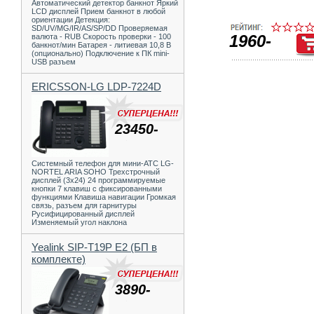
Автоматический детектор банкнот Яркий
LCD дисплей Прием банкнот в любой
ориентации Детекция:
SD/UV/MG/IR/AS/SP/DD Проверяемая
1960-
валюта - RUB Скорость проверки - 100
банкнот/мин Батарея - литиевая 10,8 В
(опционально) Подключение к ПК mini-
USB разъем
ERICSSON-LG LDP-7224D
23450-
Системный телефон для мини-АТС LG-
NORTEL ARIA SOHO Трехстрочный
дисплей (3х24) 24 программируемые
кнопки 7 клавиш с фиксированными
функциями Клавиша навигации Громкая
связь, разъем для гарнитуры
Русифицированный дисплей
Изменяемый угол наклона
Yealink SIP-T19P E2 (БП в
комплекте)
3890-