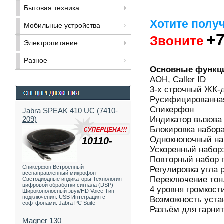
Бытовая техника
Хотите полу
Мобильные устройства
+7
Звоните
Электропитание
Разное
Основные функц
АОН, Caller ID
3-х строчный ЖК-
Русифицированная
Спикерфон
Jabra SPEAK 410 UC (7410-
Индикатор вызова
209)
Блокировка набор
Однокнопочный на
10110-
Ускоренный набор:
Повторный набор 
Спикерфон Встроенный
Регулировка угла 
всенаправленный микрофон
Переключение тон.
Светодиодные индикаторы Технология
цифровой обработки сигнала (DSP)
4 уровня громкости
Широкополосный звук/HD Voice Тип
подключения: USB Интеграция с
Возможность устан
софтфонами: Jabra PC Suite
Разъём для гарни
Magner 130