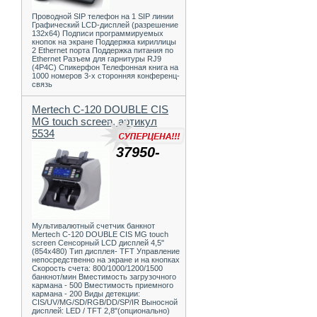
Проводной SIP телефон на 1 SIP линии
Графический LCD-дисплей (разрешение
132х64) Подписи программируемых
кнопок на экране Поддержка кириллицы
2 Ethernet порта Поддержка питания по
Ethernet Разъем для гарнитуры RJ9
(4P4C) Спикерфон Телефонная книга на
1000 номеров 3-х сторонняя конференц-
связь
Mertech C-120 DOUBLE CIS
MG touch screen, артикул
5534
37950-
Мультивалютный счетчик банкнот
Mertech C-120 DOUBLE CIS MG touch
screen Сенсорный LCD дисплей 4,5"
(854x480) Тип дисплея- TFT Управление
непосредственно на экране и на кнопках
Скорость счета: 800/1000/1200/1500
банкнот/мин Вместимость загрузочного
кармана - 500 Вместимость приемного
кармана - 200 Виды детекции:
CIS/UV/MG/SD/RGB/DD/SP/IR Выносной
дисплей: LED / TFT 2,8"(опционально)