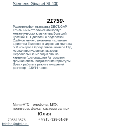
Siemens Gigaset SL400
21750-
Радиотелефон стандарта DECT/GAP
Стильный металлический корпус,
металлическая клавиатура Большой
цветной TFT-дисплей с подсветкой
Удобное меню с иконками и крупным
шрифтом Телефонно-адресная книга на
500 номеров Определитель номера Clip,
журнал пропущенных вызовов
Персональные мелодии звонка,
картинки (фотографии) Автодозвон,
громкая связь, подключение гарнитуры
Время работы в режиме ожидание/
разговор - 230/14 часов
Мини-АТС, телефоны, МФУ,
принтеры, факсы, системы записи
Юлия
+7(915)
328-51-39
705618576
telefon@atelio.ru