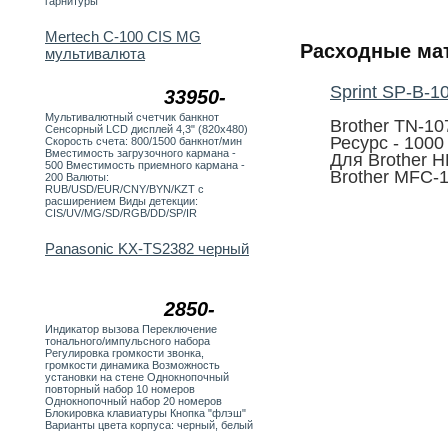
гарнитуры
Mertech C-100 CIS MG
Расходные мат
мультивалюта
Sprint SP-B-1
33950-
Мультивалютный счетчик банкнот
Brother TN-1
Сенсорный LCD дисплей 4,3" (820х480)
Ресурс - 1000 
Скорость счета: 800/1500 банкнот/мин
Вместимость загрузочного кармана -
Для Brother 
500 Вместимость приемного кармана -
Brother MFC-
200 Валюты:
RUB/USD/EUR/CNY/BYN/KZT с
расширением Виды детекции:
CIS/UV/MG/SD/RGB/DD/SP/IR
Panasonic KX-TS2382 черный
2850-
Индикатор вызова Переключение
тонального/импульсного набора
Регулировка громкости звонка,
громкости динамика Возможность
установки на стене Однокнопочный
повторный набор 10 номеров
Однокнопочный набор 20 номеров
Блокировка клавиатуры Кнопка "флэш"
Варианты цвета корпуса: черный, белый