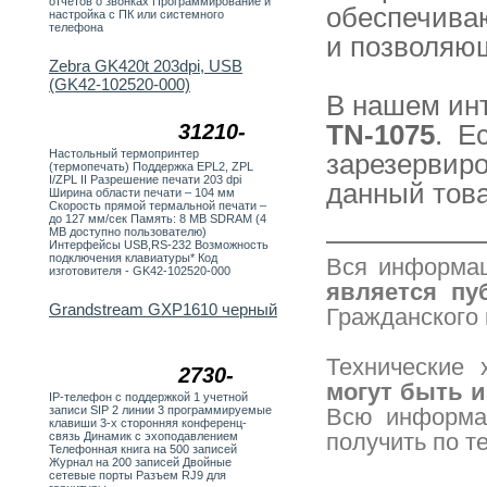
отчетов о звонках Программирование и
обеспечиваю
настройка с ПК или системного
телефона
и позволяющ
Zebra GK420t 203dpi, USB
(GK42-102520-000)
В нашем ин
31210-
TN-1075
. Е
Настольный термопринтер
зарезервиро
(термопечать) Поддержка EPL2, ZPL
I/ZPL II Разрешение печати 203 dpi
данный това
Ширина области печати – 104 мм
Скорость прямой термальной печати –
до 127 мм/сек Память: 8 MB SDRAM (4
MB доступно пользователю)
Интерфейсы USB,RS-232 Возможность
подключения клавиатуры* Код
Вся информац
изготовителя - GK42-102520-000
является пу
Grandstream GXP1610 черный
Гражданского 
Технические 
2730-
могут быть 
IP-телефон c поддержкой 1 учетной
записи SIP 2 линии 3 программируемые
Всю информа
клавиши 3-х сторонняя конференц-
получить по 
связь Динамик с эхоподавлением
Телефонная книга на 500 записей
Журнал на 200 записей Двойные
сетевые порты Разъем RJ9 для