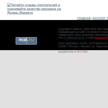
ГЛАВНАЯ
КАТАЛОГ 
/
Copyright © atelio.ru, 2005-2023. Все 
Информация на сайте не является публ
товара могут быть изменены производ
тел.
+7(495)125-29-29
, e-mail:
magazin2@a
ООО «АТЕЛИО» ОГРН: 1147746830120
121087, Россия, г. Москва, ул. Заречная
разработано в
BEZ
CMS