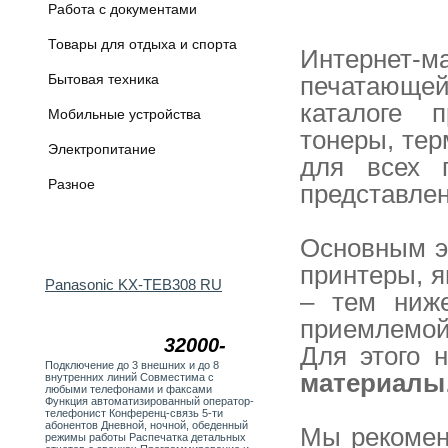
Работа с документами
Товары для отдыха и спорта
Интернет-м
Бытовая техника
печатающе
каталоге 
Мобильные устройства
тонеры, тер
Электропитание
для всех 
Разное
представлен
Основным э
принтеры, 
Panasonic KX-TEB308 RU
– тем ниже
приемлемой
32000-
Для этого 
Подключение до 3 внешних и до 8
материалы
внутренних линий Совместима с
любыми телефонами и факсами
Функция автоматизированный оператор-
телефонист Конференц-связь 5-ти
абонентов Дневной, ночной, обеденный
Мы рекомен
режимы работы Распечатка детальных