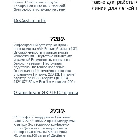
также для работы 
звонка Спикерфон на трубке
Телефонная книга на 50 записей
линии для легкой
Возможность установки на стену
DoCash mini IR
7280-
Инфракрасный детектор Контроль
спецэлемента «М» Большой экран (4.3”)
Высокая четкость и контрастность
изображения Отсутствие оптических
искажений Возможность просмотра
банкнот «веером» Настольная
подставка Настенное крепление
(опционально) Интуитивно понятное
управление Питание: 220/12В Питание:
адаптер 220/12V Габариты (Ш*Г*В):
112*107*150 мм Вес без упаковки: 200 г
Grandstream GXP1610 черный
2730-
IP-телефон c поддержкой 1 учетной
записи SIP 2 линии 3 программируемые
клавиши 3-х сторонняя конференц-
связь Динамик с эхоподавлением
Телефонная книга на 500 записей
Журнал на 200 записей Двойные