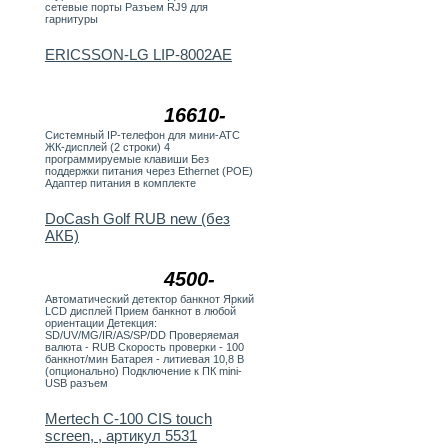
сетевые порты Разъем RJ9 для
гарнитуры
ERICSSON-LG LIP-8002AE
16610-
Системный IP-телефон для мини-АТС
ЖК-дисплей (2 строки) 4
программируемые клавиши Без
поддержки питания через Ethernet (POE)
Адаптер питания в комплекте
DoCash Golf RUB new (без
АКБ)
4500-
Автоматический детектор банкнот Яркий
LCD дисплей Прием банкнот в любой
ориентации Детекция:
SD/UV/MG/IR/AS/SP/DD Проверяемая
валюта - RUB Скорость проверки - 100
банкнот/мин Батарея - литиевая 10,8 В
(опционально) Подключение к ПК mini-
USB разъем
Mertech C-100 CIS touch
screen, , артикул 5531