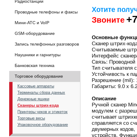
Радиостанции
Хотите полу
Проводные телефоны и факсы
+7
Звоните
Мини-АТС и VoIP
GSM-оборудование
Основные функц
Сканер штрих-код
Запись телефонных разговоров
Считываемые штр
Наушники и гарнитуры
Интерфейс сканер
Связь: Проводной
Банковская техника
Тип считывателя 
Устойчивость к па
Торговое оборудование
Разрешение (mil): 
Габариты: 9.0 x 6.
Кассовые аппараты
Терминалы сбора данных
Описание
Денежные ящики
Ручной сканер Mi
Сканеры штрих-кода
модулем с разреш
Принтеры чеков и этикеток
считывает штрихк
Торговые весы
справляется со с
Упаковочное оборудование
двумерных кодов, 
устройств. Функци