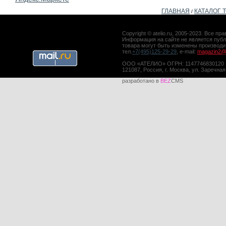
ГЛАВНАЯ
КАТАЛОГ 
/
Copyright © atelio.ru, 2005-2023. Все 
Информация на сайте не является публ
товара могут быть изменены производ
тел.
+7(495)125-29-29
, e-mail:
magazin2@a
ООО «АТЕЛИО» ОГРН: 1147746830120
121087, Россия, г. Москва, ул. Заречная
разработано в
BEZ
CMS