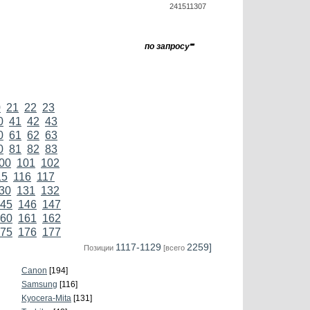
241511307
-
по запросу
0
21
22
23
0
41
42
43
0
61
62
63
0
81
82
83
00
101
102
15
116
117
30
131
132
45
146
147
60
161
162
75
176
177
1117-1129
2259]
Позиции
[всего
Canon
[194]
Samsung
[116]
Kyocera-Mita
[131]