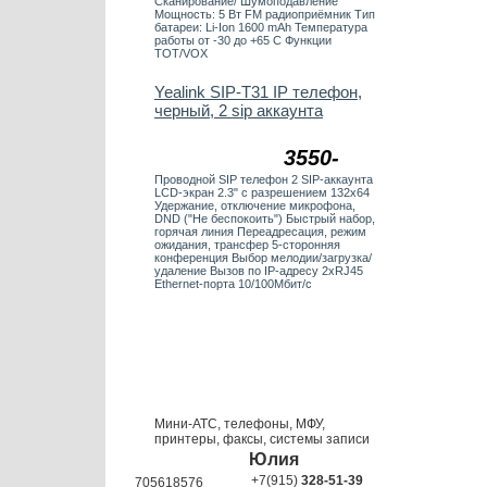
Сканирование/ Шумоподавление
Мощность: 5 Вт FM радиоприёмник Тип
батареи: Li-Ion 1600 mAh Температура
работы от -30 до +65 С Функции
TOT/VOX
Yealink SIP-T31 IP телефон,
черный, 2 sip аккаунта
3550-
Проводной SIP телефон 2 SIP-аккаунта
LCD-экран 2.3" с разрешением 132х64
Удержание, отключение микрофона,
DND ("Не беспокоить") Быстрый набор,
горячая линия Переадресация, режим
ожидания, трансфер 5-сторонняя
конференция Выбор мелодии/загрузка/
удаление Вызов по IP-адресу 2хRJ45
Ethernet-порта 10/100Мбит/с
Мини-АТС, телефоны, МФУ,
принтеры, факсы, системы записи
Юлия
+7(915)
328-51-39
705618576