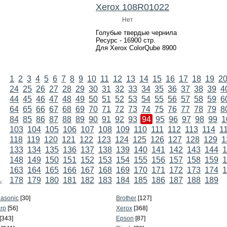
Xerox 108R01022
Нет
Голубые твердые чернила
Ресурс - 16900 стр.
Для Xerox ColorQube 8900
1
2
3
4
5
6
7
8
9
10
11
12
13
14
15
16
17
18
19
2
24
25
26
27
28
29
30
31
32
33
34
35
36
37
38
39
4
44
45
46
47
48
49
50
51
52
53
54
55
56
57
58
59
6
64
65
66
67
68
69
70
71
72
73
74
75
76
77
78
79
8
84
85
86
87
88
89
90
91
92
93
94
95
96
97
98
99
1
103
104
105
106
107
108
109
110
111
112
113
114
1
118
119
120
121
122
123
124
125
126
127
128
129
1
133
134
135
136
137
138
139
140
141
142
143
144
1
148
149
150
151
152
153
154
155
156
157
158
159
1
163
164
165
166
167
168
169
170
171
172
173
174
1
178
179
180
181
182
183
184
185
186
187
188
189
:
asonic
[30]
Brother
[127]
rp
[56]
Xerox
[368]
[343]
Epson
[87]