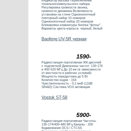
Индикатор вызова Переключение
тонального/импульсного набора
Регулировка громкости звонка,
громкости динамика Возможность
установки на стене Однокнопочный
повторный набор 10 номеров
Однокнопочный набор 20 номеров
Блокировка клавиатуры Кнопка "флэш"
Варианты цвета корпуса: черный, белый
Baofeng UV-5R черная
1590-
Радиостанция портативная ЖК-дисплей
с подсветкой Диапазоны частот: 130-176
и 400-520 МГц До 10 км (в зависимости
от местности и рабочих условий)
Мощность передатчика до 5 Вт
Количество кодов - 154
Чувствительность - 0.2 мкВ (12dB
SINAD) Система VOX активации
Vostok ST-58
5900-
Радиостанция портативная Частоты:
136-174/400-480 MГц Каналы - 200
Кодирование DCS / CTCSS