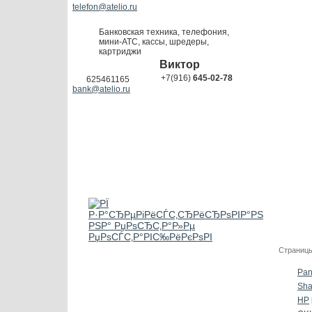
telefon@atelio.ru
Банковская техника, телефония,
мини-АТС, кассы, шредеры,
картриджи
Виктор
+7(916)
645-02-78
625461165
bank@atelio.ru
Страницы
Pan
Sha
HP