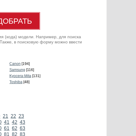
я (кода) модели. Например, для поиска
 Также, в поисковую форму можно ввести
Canon
[194]
Samsung
[116]
Kyocera-Mita
[131]
Toshiba
[48]
0
21
22
23
0
41
42
43
0
61
62
63
0
81
82
83