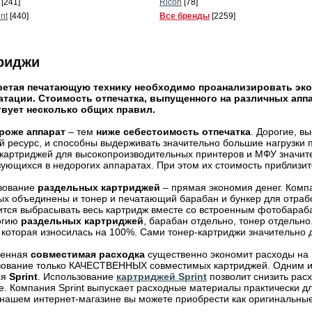
[241]
Ricoh
[78]
int
[440]
Все бренды
[2259]
риджи
етая печатающую технику необходимо проанализировать эк
атации. Стоимость отпечатка, выпущенного на различных аппа
вует несколько общих правил.
роже аппарат
– тем
ниже себестоимость отпечатка
. Дорогие, 
 ресурс, и способны выдерживать значительно большие нагрузки 
картриджей для высокопроизводительных принтеров и МФУ значит
ующихся в недорогих аппаратах. При этом их стоимость приблизит
зование
раздельных картриджей
– прямая экономия денег. Комп
ых объединены и тонер и печатающий барабан и бункер для отрабо
ится выбрасывать весь картридж вместе со встроенным фотобараб
огию
раздельных картриджей
, барабан отдельно, тонер отдельно
 которая износилась на 100%. Сами тонер-картриджи значительно
венная
совместимая расходка
существенно экономит расходы на 
зование только КАЧЕСТВЕННЫХ совместимых картриджей. Одним из
ся
Sprint
. Использование
картриджей Sprint
позволит снизить расх
е. Компания Sprint выпускает расходные материалы практически 
 нашем интернет-магазине вы можете приобрести как оригинальны