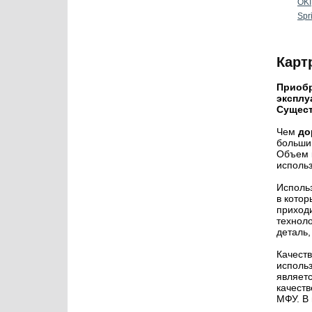
OKI
Spr
Карт
Приобр
эксплу
Сущест
Чем
до
больший
Объем 
использ
Исполь
в котор
приход
технол
деталь,
Качест
исполь
являет
качеств
МФУ. В