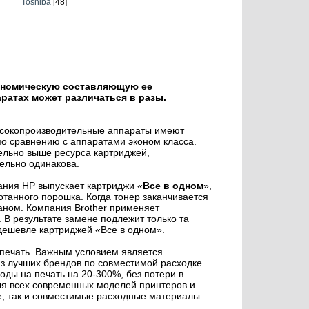
Toshiba
[48]
ономическую составляющую ее
ратах может различаться в разы.
высокопроизводительные аппараты имеют
по сравнению с аппаратами эконом класса.
ельно выше ресурса картриджей,
ельно одинакова.
ания HP выпускает картриджи «
Все в одном
»,
танного порошка. Когда тонер заканчивается
аном. Компания Brother применяет
. В результате замене подлежит только та
 дешевле картриджей «Все в одном».
печать. Важным условием является
 лучших брендов по совместимой расходке
оды на печать на 20-300%, без потери в
для всех современных моделей принтеров и
е, так и совместимые расходные материалы.