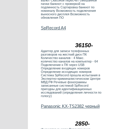
валют Сквозной пересчет смешанной
пачки банкнот с проверкой на
подлинность Сортировка банкнот по
номиналу Возможность подключения
выносного дисплея Возможность
обновления ПО
SpRecord A4
36150-
Адаптер для записи телефонных
разговоров на жесткий диск ПК
Количество каналов - 4 Макс.
количество каналов на компьютер - 64
Подключение к ПК через USB
Определение входящих номеров
Определение исходящих номеров
Система SpRecord прошла испытания в
Экспертно-криминалистическом Центре
МВД РФ Речевые фонограммы
записанные системой SpRecord
пригодны для идентификационных
исследований (определения личности по
голосу)
Panasonic KX-TS2382 черный
2850-