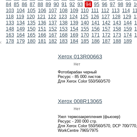
84
85
86
87
88
89
90
91
92
93
94
95
96
97
98
99
1
103
104
105
106
107
108
109
110
111
112
113
114
1
118
119
120
121
122
123
124
125
126
127
128
129
1
133
134
135
136
137
138
139
140
141
142
143
144
1
148
149
150
151
152
153
154
155
156
157
158
159
1
163
164
165
166
167
168
169
170
171
172
173
174
1
178
179
180
181
182
183
184
185
186
187
188
189
:
Xerox 013R00663
Нет
Фотобарабан черный
Ресурс - 85 000 листов
Для Xerox Color 550/560/570
Xerox 008R13065
Нет
Узел термозакрепления (фьюзер)
Ресурс - 200 000 стр.
Для Xerox Color 550/560/570, DCP 700/770
WorkCentre 7965/7975