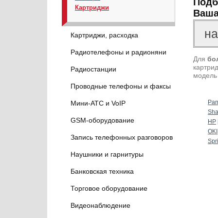
Подб
Картриджи
Ваша
Картриджи, расходка
Радиотелефоны и радионяни
Для
бо
картрид
Радиостанции
модель
Проводные телефоны и факсы
Pan
Мини-АТС и VoIP
Sha
GSM-оборудование
HP
OKI
Запись телефонных разговоров
Spr
Наушники и гарнитуры
Банковская техника
Торговое оборудование
Видеонаблюдение