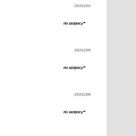
241511310
-
по запросу
241511309
-
по запросу
241511308
-
по запросу