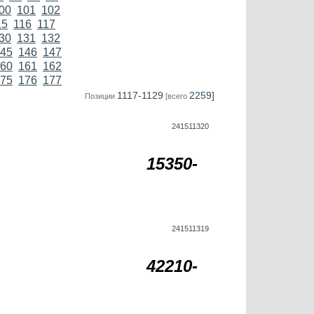
00
101
102
15
116
117
30
131
132
45
146
147
60
161
162
75
176
177
1117-1129
2259]
Позиции
[всего
241511320
15350-
241511319
42210-
,