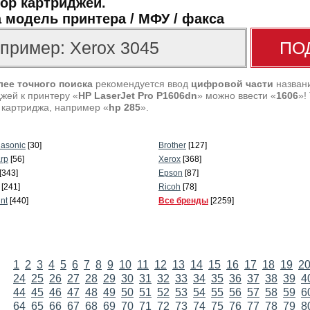
ор картриджей.
 модель принтера / МФУ / факса
лее точного поиска
рекомендуется ввод
цифровой части
названи
жей к принтеру «
HP LaserJet Pro P1606dn
» можно ввести «
1606
»!
 картриджа, например «
hp 285
».
asonic
[30]
Brother
[127]
rp
[56]
Xerox
[368]
[343]
Epson
[87]
[241]
Ricoh
[78]
int
[440]
Все бренды
[2259]
1
2
3
4
5
6
7
8
9
10
11
12
13
14
15
16
17
18
19
2
24
25
26
27
28
29
30
31
32
33
34
35
36
37
38
39
4
44
45
46
47
48
49
50
51
52
53
54
55
56
57
58
59
6
64
65
66
67
68
69
70
71
72
73
74
75
76
77
78
79
8