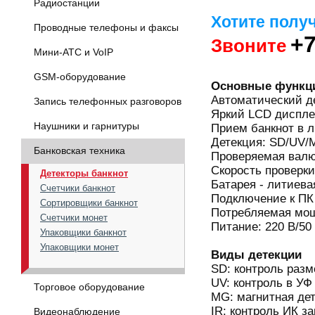
Радиостанции
Хотите полу
Проводные телефоны и факсы
+7
Звоните
Мини-АТС и VoIP
GSM-оборудование
Основные функц
Автоматический де
Запись телефонных разговоров
Яркий LCD диспл
Наушники и гарнитуры
Прием банкнот в 
Детекция: SD/UV/
Банковская техника
Проверяемая валю
Скорость проверки
Детекторы банкнот
Батарея - литиева
Счетчики банкнот
Подключение к ПК
Сортировщики банкнот
Потребляемая мощ
Счетчики монет
Питание: 220 В/50
Упаковщики банкнот
Упаковщики монет
Виды детекции
SD: контроль разм
UV: контроль в УФ
Торговое оборудование
MG: магнитная де
IR: контроль ИК з
Видеонаблюдение