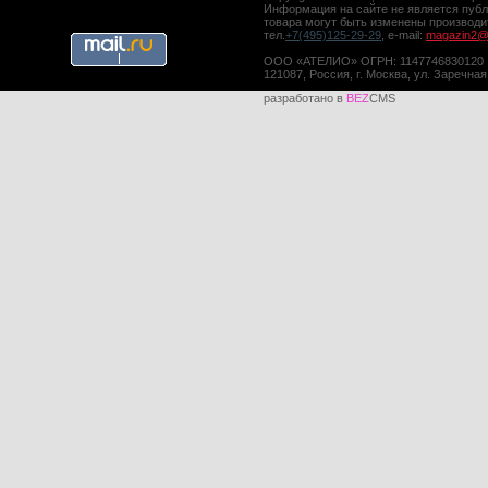
Информация на сайте не является публ
товара могут быть изменены производ
тел.
+7(495)125-29-29
, e-mail:
magazin2@a
ООО «АТЕЛИО» ОГРН: 1147746830120
121087, Россия, г. Москва, ул. Заречная
разработано в
BEZ
CMS