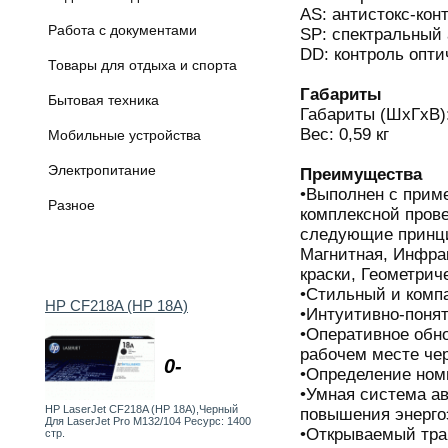
AS: антистокс-кон
Работа с документами
SP: спектральный 
DD: контроль опти
Товары для отдыха и спорта
Габариты
Бытовая техника
Габариты (ШхГхВ)
Вес: 0,59 кг
Мобильные устройства
Электропитание
Преимущества
•Выполнен с прим
Разное
комплексной пров
следующие принци
Магнитная, Инфра
краски, Геометрич
•Стильный и комп
HP CF218A (HP 18A)
•Интуитивно-поня
•Оперативное обн
рабочем месте че
0-
•Определение ном
•Умная система а
HP LaserJet CF218A (HP 18A),Черный
повышения энерго
Для LaserJet Pro M132/104 Ресурс: 1400
•Открываемый трак
стр.