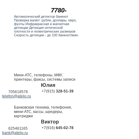
7780-
Автоматический детектор банкнот
Проверка валют: рубли, доллары, евро,
фунты Инфракрасная и магнитная
детекции Детекция оптической
плотности и геометрических размеров
Скорость детекции - до 100 банкнот/мин.
Мини-АТС, телефоны, МФУ,
принтеры, факсы, системы записи
Юлия
+7(915)
328-51-39
705618576
telefon@atelio.ru
Банковская техника, телефония,
мини-АТС, кассы, шредеры,
картриджи
Виктор
+7(916)
645-02-78
625461165
bank@atelio.ru