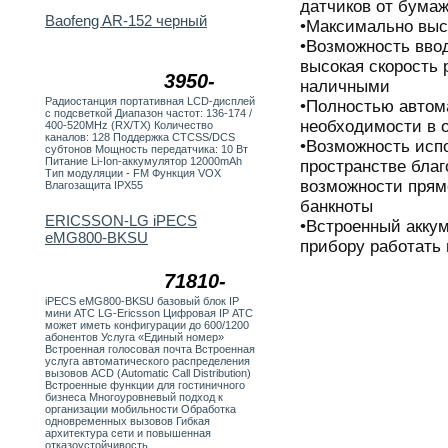
датчиков от бума
Baofeng AR-152 черный
•Максимально выс
•Возможность ввод
высокая скорость 
3950-
наличными
Радиостанция портативная LCD-дисплей
•Полностью автом
с подсветкой Диапазон частот: 136-174 /
необходимости в 
400-520MHz (RX/TX) Количество
каналов: 128 Поддержка CTCSS/DCS
•Возможность испо
субтонов Мощность передатчика: 10 Вт
Питание Li-Ion-аккумулятор 12000mAh
пространстве благ
Тип модуляции - FM Функция VOX
возможности прям
Влагозащита IPX55
банкноты
ERICSSON-LG iPECS
•Встроенный акку
eMG800-BKSU
прибору работать
71810-
iPECS eMG800-BKSU базовый блок IP
мини АТС LG-Ericsson Цифровая IP АТС
может иметь конфигурации до 600/1200
абонентов Услуга «Единый номер»
Встроенная голосовая почта Встроенная
услуга автоматического распределения
вызовов ACD (Automatic Call Distribution)
Встроенные функции для гостиничного
бизнеса Многоуровневый подход к
организации мобильности Обработка
одновременных вызовов Гибкая
архитектура сети и повышенная
отказоустойчивость