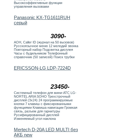
Высокоэффективные функции
управления вызовами
Panasonic KX-TG1611RUH
серый
3090-
АОН, Caller ID (журнал на 50 вызовов)
Русскоязычное меню 12 мелодий звонка
Повторный набор Подсветка дисплея
Часы с будильником Телефонный
справочник (50 записей) Поиск трубки
ERICSSON-LG LDP-7224D
23450-
Системный телефон для мини-АТС LG-
NORTEL ARIA SOHO Трехстрочный
дисплей (3х24) 24 программируемые
кнопки 7 клавиш с фиксированными
функциями Клавиша навигации Громкая
связь, разъем для гарнитуры
Русифицированный дисплей
Изменяемый угол наклона
Mertech D-20A LED MULTI без
АКБ new