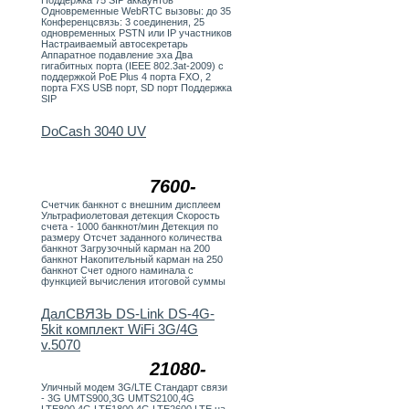
Поддержка 75 SIP аккаунтов
Одновременные WebRTC вызовы: до 35
Конференцсвязь: 3 соединения, 25
одновременных PSTN или IP участников
Настраиваемый автосекретарь
Аппаратное подавление эха Два
гигабитных порта (IEEE 802.3at-2009) с
поддержкой PoE Plus 4 порта FXO, 2
порта FXS USB порт, SD порт Поддержка
SIP
DoCash 3040 UV
7600-
Счетчик банкнот с внешним дисплеем
Ультрафиолетовая детекция Скорость
счета - 1000 банкнот/мин Детекция по
размеру Отсчет заданного количества
банкнот Загрузочный карман на 200
банкнот Накопительный карман на 250
банкнот Счет одного наминала с
функцией вычисления итоговой суммы
ДалСВЯЗЬ DS-Link DS-4G-
5kit комплект WiFi 3G/4G
v.5070
21080-
Уличный модем 3G/LTE Стандарт связи
- 3G UMTS900,3G UMTS2100,4G