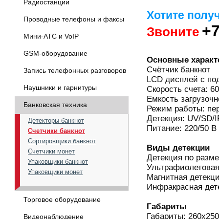
Радиостанции
Хотите полу
Проводные телефоны и факсы
+7
Звоните
Мини-АТС и VoIP
GSM-оборудование
Основные характ
Счётчик банкнот
Запись телефонных разговоров
LCD дисплей с по
Наушники и гарнитуры
Скорость счета: 6
Емкость загрузочн
Банковская техника
Режим работы: пе
Детекция: UV/SD/
Детекторы банкнот
Питание: 220/50 В
Счетчики банкнот
Сортировщики банкнот
Виды детекции
Счетчики монет
Детекция по разме
Упаковщики банкнот
Ультрафиолетовая
Упаковщики монет
Магнитная детекц
Инфракрасная дете
Торговое оборудование
Габариты
Габариты: 260х25
Видеонаблюдение