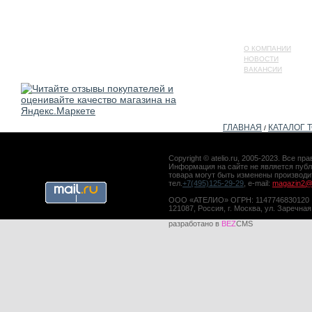
О КОМПАНИИ
НОВОСТИ
ВАКАНСИИ
ГЛАВНАЯ
КАТАЛОГ 
/
Copyright © atelio.ru, 2005-2023. Все 
Информация на сайте не является публ
товара могут быть изменены производ
тел.
+7(495)125-29-29
, e-mail:
magazin2@a
ООО «АТЕЛИО» ОГРН: 1147746830120
121087, Россия, г. Москва, ул. Заречная
разработано в
BEZ
CMS