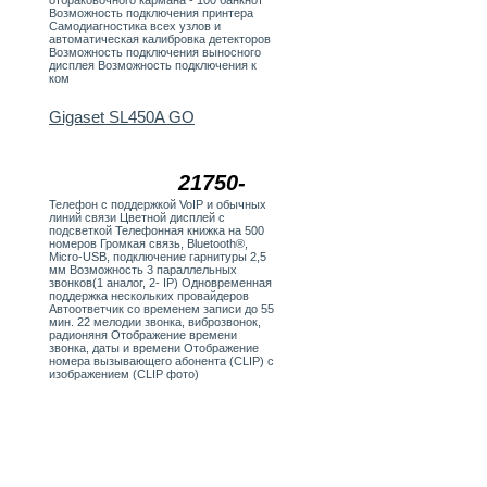
отбраковочного кармана - 100 банкнот
Возможность подключения принтера
Самодиагностика всех узлов и
автоматическая калибровка детекторов
Возможность подключения выносного
дисплея Возможность подключения к
ком
Gigaset SL450A GO
21750-
Телефон с поддержкой VoIP и обычных
линий связи Цветной дисплей с
подсветкой Телефонная книжка на 500
номеров Громкая связь, Bluetooth®,
Micro-USB, подключение гарнитуры 2,5
мм Возможность 3 параллельных
звонков(1 аналог, 2- IP) Одновременная
поддержка нескольких провайдеров
Автоответчик со временем записи до 55
мин. 22 мелодии звонка, виброзвонок,
радионяня Отображение времени
звонка, даты и времени Отображение
номера вызывающего абонента (CLIP) с
изображением (CLIP фото)