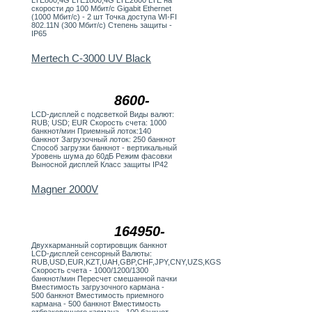
LTE800,4G LTE1800,4G LTE2600 LTE на
скорости до 100 Мбит/с Gigabit Ethernet
(1000 Мбит/с) - 2 шт Точка доступа WI-FI
802.11N (300 Мбит/с) Степень защиты -
IP65
Mertech C-3000 UV Black
8600-
LCD-дисплей с подсветкой Виды валют:
RUB; USD; EUR Скорость счета: 1000
банкнот/мин Приемный лоток:140
банкнот Загрузочный лоток: 250 банкнот
Способ загрузки банкнот - вертикальный
Уровень шума до 60дБ Режим фасовки
Выносной дисплей Класс защиты IP42
Magner 2000V
164950-
Двухкарманный сортировщик банкнот
LCD-дисплей сенсорный Валюты:
RUB,USD,EUR,KZT,UAH,GBP,CHF,JPY,CNY,UZS,KGS
Скорость счета - 1000/1200/1300
банкнот/мин Пересчет смешанной пачки
Вместимость загрузочного кармана -
500 банкнот Вместимость приемного
кармана - 500 банкнот Вместимость